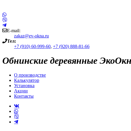
E-mail:
zakaz@ev-okna.ru
Тел:
+7 (910) 60-999-60
,
+7 (920) 888-81-66
Обнинские деревянные ЭкоОкн
О производстве
Калькулятор
Установка
Акции
Контакты