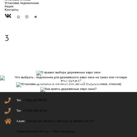
Установка подоконника
Акции
Контакты
3
5 ПРАВИЛ ВЫБОРА ДЕРЕВЯННЫХ ЕВРО ОКОН
ЧТО ВЫБРАТЬ — ПОДОКОННИК ДЛЯ ДЕРЕВЯННОГО
УСТАНОВКА ДЕРЕВЯННЫХ ОКОННЫХ ПЛОСКОСТЕЙ
ЕВРО ОКНА НА ЗАКАЗ ИЛИ ГОТОВУЮ
(ПОДОКОННИКОВ, ОТКОСОВ)
КОНСТРУКЦИЮ?
КАК КУПИТЬ ДЕРЕВЯННЫЕ ЕВРО ОКНА?
Тел:
+7 (910) 60-999-60
Тел:
+7 (920) 888-81-66
Адрес:
Калужская область, г. Обнинск, д. Доброе, стр. 137
Киевское шоссе, 107 км + 700м (промзона)