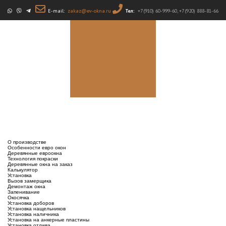
E-mail:
zakaz@ev-okna.ru
Тел:
+7 (910) 60-999-60
,
+7 (920) 888-81-66
Обнинские
деревянные
ЭкоОкна от
производителя
О производстве
Особенности евро окон
Деревянные евроокна
Технология покраски
Деревянные окна на заказ
Калькулятор
Установка
Вызов замерщика
Демонтаж окна
Запенивание
Окосячка
Установка доборов
Установка нащельников
Установка наличника
Установка на анкерные пластины
Установка отлива