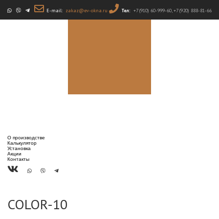
E-mail:
zakaz@ev-okna.ru
Тел:
+7 (910) 60-999-60
,
+7 (920) 888-81-66
Обнинские
деревянные
ЭкоОкна от
производителя
О производстве
Калькулятор
Установка
Акции
Контакты
COLOR-10