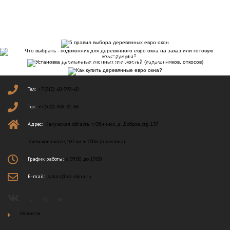
5 ПРАВИЛ ВЫБОРА ДЕРЕВЯННЫХ ЕВРО ОКОН
ЧТО ВЫБРАТЬ — ПОДОКОННИК ДЛЯ ДЕРЕВЯННОГО
УСТАНОВКА ДЕРЕВЯННЫХ ОКОННЫХ ПЛОСКОСТЕЙ
ЕВРО ОКНА НА ЗАКАЗ ИЛИ ГОТОВУЮ
(ПОДОКОННИКОВ, ОТКОСОВ)
КОНСТРУКЦИЮ?
КАК КУПИТЬ ДЕРЕВЯННЫЕ ЕВРО ОКНА?
Тел:
+7 (910) 60-999-60
Тел:
+7 (920) 888-81-66
Адрес:
Калужская область, г. Обнинск, д. Доброе, стр. 137
Киевское шоссе, 107 км + 700м (промзона)
График работы:
с 09:00 до 19:00
E-mail:
zakaz@ev-okna.ru
Новости